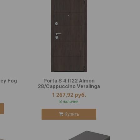
rey Fog
Porta S 4.П22 Almon
28/Cappuccino Veralinga
1 267,92
руб.
В наличии
Купить