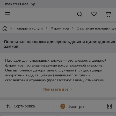
maxsteel.deal.by
Товары и услуги
Фурнитура
Овальные накладки дл
Овальные накладки для сувальдных и цилиндровых
замков
Накладки для сувальдных замков — это элементы дверной
фурнитуры, устанавливаемые вокруг замочной скважины.
Они выполняют декоративную функцию (придают двери
аккуратный вид), защитную (защищают от грязи и
сквозняков) и охранную (препятствуют взлому отмычками
или высверливанию). Делятся на декоративные (цинк,
Показать всё
латунь, сталь) и защитные броненакладки.
Сортировка
0
Фильтры