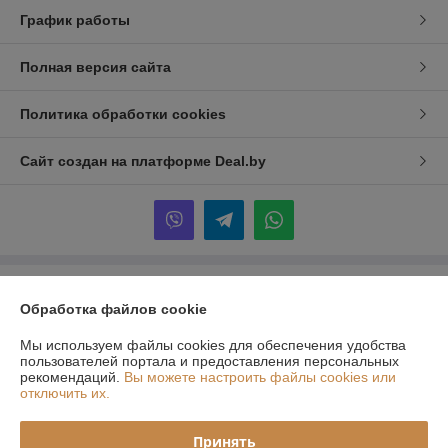
График работы
Полная версия сайта
Политика обработки cookies
Сайт создан на платформе Deal.by
Информация для покупателя
Обработка файлов cookie
Индивидуальный предприниматель:
ИП Максимук Александр
Павлович
Мы используем файлы cookies для обеспечения удобства
г. Минск, Богдановича 89-31
пользователей портала и предоставления персональных
рекомендаций.
Вы можете настроить файлы cookies или
Регистрационный номер ЕГР: 190083448
отключить их.
УНП: 190083448
Принять