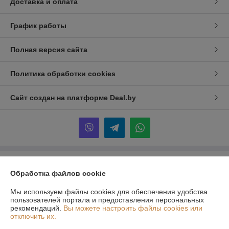
Доставка и оплата
График работы
Полная версия сайта
Политика обработки cookies
Сайт создан на платформе Deal.by
Информация для покупателя
Обработка файлов cookie
Индивидуальный предприниматель:
ИП Максимук Александр
Павлович
Мы используем файлы cookies для обеспечения удобства
г. Минск, Богдановича 89-31
пользователей портала и предоставления персональных
рекомендаций.
Вы можете настроить файлы cookies или
Регистрационный номер ЕГР: 190083448
отключить их.