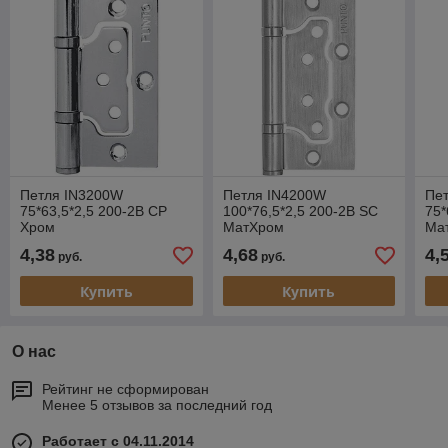
Петля IN3200W
Петля IN4200W
Пе
75*63,5*2,5 200-2B CP
100*76,5*2,5 200-2B SC
75*
Хром
МатХром
Ма
4,38
4,68
4,
руб.
руб.
Купить
Купить
О нас
Рейтинг не сформирован
Менее 5 отзывов за последний год
Работает с 04.11.2014